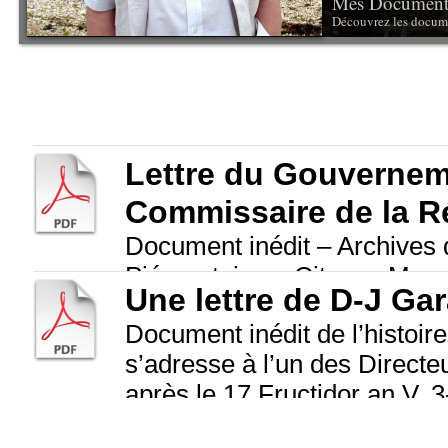
Mes Documents
Découvrez les docum
Lettre du Gouvernem
Commissaire de la R
Document inédit – Archives
Piémontais au Citoyen Musse
Une lettre de D-J Gar
Gouvernement Français en 
Document inédit de l’histoire
Garat qui fut Ambassadeur d
s’adresse à l’un des Direct
après le 17 Fructidor an V, 
exécutif à Paris.