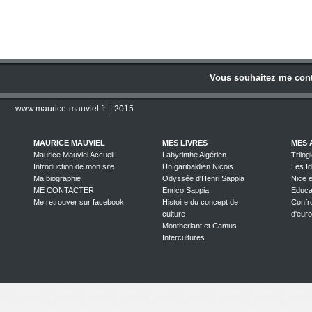
Le texte est postérieur au 18 
du texte au traité de Camp
Vous souhaitez me cont
www.maurice-mauviel.fr
| 2015
MAURICE MAUVIEL
MES LIVRES
MES 
Maurice Mauviel Accueil
Labyrinthe Algérien
Trilog
Introduction de mon site
Un garibaldien Nicois
Les I
Ma biographie
Odyssée d'Henri Sappia
Nice et
ME CONTACTER
Enrico Sappia
Educat
Me retrouver sur facebook
Histoire du concept de
Confr
culture
d'eur
Montherlant et Camus
Intercultures